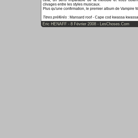
cela, un sens imparable de la mélodie et vous obte
clivages entre les styles musicaux.
Plus qu'une confirmation, le premier album de Vampire 
Titres préférés
: Mansard roof - Cape cod kwassa kwassa
Eric HENAFF - 8 Février 2008 - LesChoses.Com