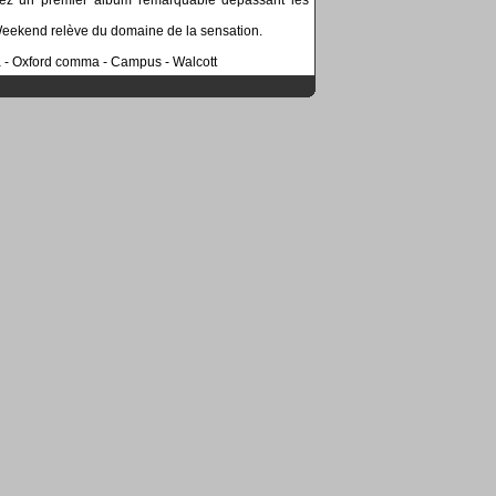
nez un premier album remarquable dépassant les
Weekend relève du domaine de la sensation.
 - Oxford comma - Campus - Walcott