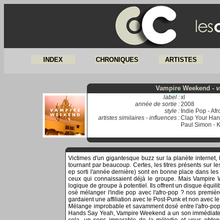
INDEX
CHRONIQUES
ARTISTES
Vampire Weekend -
v
label :
xl
année de sortie :
2008
style :
Indie Pop - Af
artistes similaires - influences :
Clap Your Hand
Paul Simon - 
Victimes d'un gigantesque buzz sur la planète internet
tournant par beaucoup. Certes, les titres présents sur 
ep sorti l'année dernière) sont en bonne place dans les
ceux qui connaissaient déjà le groupe. Mais Vampire 
logique de groupe à potentiel. Ils offrent un disque équil
osé mélanger l'indie pop avec l'afro-pop ? nos premiè
gardaient une affiliation avec le Post-Punk et non avec
Mélange improbable et savamment dosé entre l'afro-pop
Hands Say Yeah, Vampire Weekend a un son immédiatemen