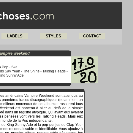
LABELS
STYLES
CONTACT
ampire weekend
ro Pop - Ska
s Say Yeah - The Shins - Talking Heads -
King Sunny Ade
, les américains Vampire Weekend sont attendus au
les premières traces discographiques (notamment un
 meilleurs morceaux de cet album et rassurent tous
Weekend est parvenu à aller au-delà de la simple
ibré dans un registre atypique. Qui avant eux avaient
res pensées vont vers les Talking Heads. Mais eux
 le monde de la Pop indépendante.
 de King Sunny Ade et la pop pur jus de Clap Your
t reconnaissable et identifiable. Vous ajoutez à