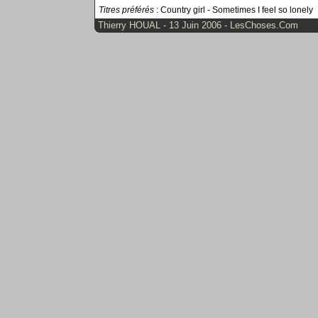
Titres préférés
: Country girl - Sometimes I feel so lonely
Thierry HOUAL - 13 Juin 2006 - LesChoses.Com