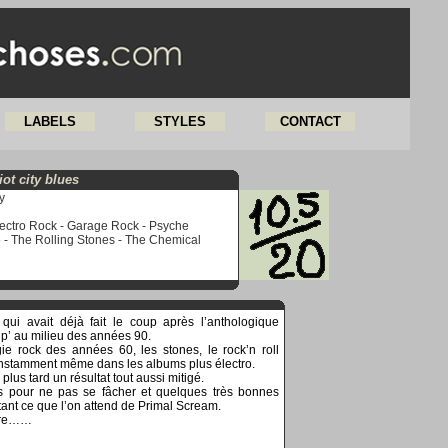
LABELS
STYLES
CONTACT
iot city blues
y
lectro Rock - Garage Rock - Psyche
 - The Rolling Stones - The Chemical
ui avait déjà fait le coup après l’anthologique
 up’ au milieu des années 90.
ie rock des années 60, les stones, le rock’n roll
 constamment même dans les albums plus électro.
plus tard un résultat tout aussi mitigé.
s pour ne pas se fâcher et quelques très bonnes
tant ce que l’on attend de Primal Scream.
être……