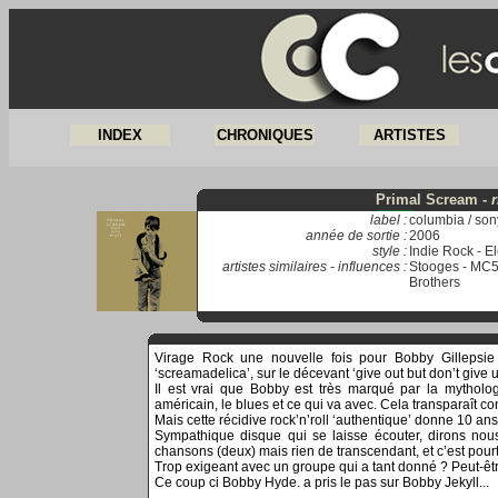
INDEX
CHRONIQUES
ARTISTES
Primal Scream -
r
label :
columbia / son
année de sortie :
2006
style :
Indie Rock - E
artistes similaires - influences :
Stooges - MC5
Brothers
Virage Rock une nouvelle fois pour Bobby Gillepsie q
‘screamadelica’, sur le décevant ‘give out but don’t give
Il est vrai que Bobby est très marqué par la mytholog
américain, le blues et ce qui va avec. Cela transparaît
Mais cette récidive rock’n’roll ‘authentique’ donne 10 ans 
Sympathique disque qui se laisse écouter, dirons nou
chansons (deux) mais rien de transcendant, et c’est pour
Trop exigeant avec un groupe qui a tant donné ? Peut-
Ce coup ci Bobby Hyde. a pris le pas sur Bobby Jekyll...